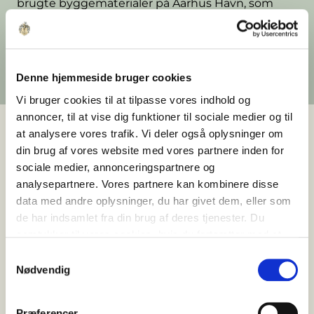
brugte byggematerialer på Aarhus Havn, som
løbende indgår i renoveringer og bidrager til at
bevare eksisterende bygningers karakter og
levetid.
Udgivet 12. maj 2026
Denne hjemmeside bruger cookies
Vi bruger cookies til at tilpasse vores indhold og
annoncer, til at vise dig funktioner til sociale medier og til
at analysere vores trafik. Vi deler også oplysninger om
din brug af vores website med vores partnere inden for
For enden af Balticagade på Mellemarmen i
sociale medier, annonceringspartnere og
Aarhus, hvor asfalten møder kajkanten, ligger en
analysepartnere. Vores partnere kan kombinere disse
tidligere skibsbyggerhal. Hallen fungerede
data med andre oplysninger, du har givet dem, eller som
dengang som værksted for svejsning af
de har indsamlet fra din brug af deres tjenester. Du
skibssektioner. I dag rummer den
samtykker til vores cookies, hvis du fortsætter med at
Ejendomsselskabet Olav de Lindes lager for
anvende vores hjemmeside.
Samtykkevalg
genbrugsmaterialer.
Nødvendig
Her opbevares brugt inventar, overskydende
byggematerialer og genstande, der ikke
Præferencer