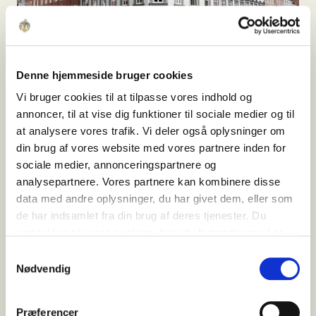
Denne hjemmeside bruger cookies
Vi bruger cookies til at tilpasse vores indhold og
annoncer, til at vise dig funktioner til sociale medier og til
at analysere vores trafik. Vi deler også oplysninger om
Grønnegade
din brug af vores website med vores partnere inden for
Grønnegade 56-58/Nørregade 55,
sociale medier, annonceringspartnere og
8000 Aarhus C
analysepartnere. Vores partnere kan kombinere disse
data med andre oplysninger, du har givet dem, eller som
de har indsamlet fra din brug af deres tjenester. Du
samtykker til vores cookies, hvis du fortsætter med at
anvende vores hjemmeside.
Samtykkevalg
Nødvendig
Præferencer