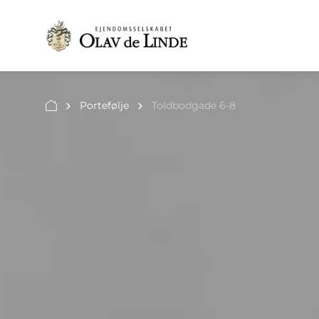
Portefølje
Toldbodgade 6-8