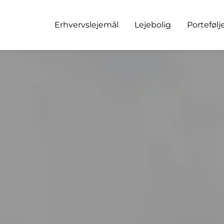
Erhvervslejemål
Lejebolig
Portefølj