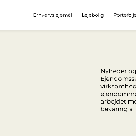
Erhvervslejemål
Lejebolig
Portefølj
Nyheder og 
Ejendomssel
virksomhede
ejendomme,
arbejdet m
bevaring af