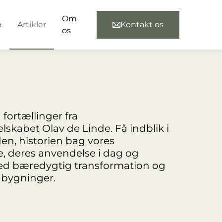
Om
e
Artikler
Kontakt os
os
fortællinger fra
skabet Olav de Linde. Få indblik i
n, historien bag vores
 deres anvendelse i dag og
ed bæredygtig transformation og
 bygninger.