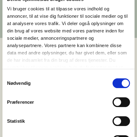
overtager driften af DOK5000 og bringer
erfaring fra markante venues i København til
Vi bruger cookies til at tilpasse vores indhold og
havnen i Odense.
annoncer, til at vise dig funktioner til sociale medier og til
Udgivet 20. oktober 2022
at analysere vores trafik. Vi deler også oplysninger om
din brug af vores website med vores partnere inden for
sociale medier, annonceringspartnere og
analysepartnere. Vores partnere kan kombinere disse
data med andre oplysninger, du har givet dem, eller som
de har indsamlet fra din brug af deres tjenester. Du
Ved årsskiftet slår det nye DOK5000 dørene op,
samtykker til vores cookies, hvis du fortsætter med at
og den nye lejer, Evenues, har store planer for det
anvende vores hjemmeside.
Samtykkevalg
moderniserede silopakhus på Odense Havn, der
Nødvendig
har stået tomt, siden den tidligere ejer gik
konkurs før sommer.
Præferencer
Evenues er en større virksomhed med fokus på
events og venues. Foruden DOK5000 driver de
Bryggen Venues og Moltkes Palæ i København,
Statistik
som begge byder på gastronomi, drinks og
service til arrangementer. Ejergruppen bag