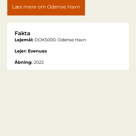
Læs mere om Odense Havn
Fakta
Lejemål:
DOK5000, Odense Havn
Lejer: Evenues
Åbning:
2022
Forretning:
Venue-kæde med fokus på events og
selskaber
Koncept:
Samler mennesker om events i
markante rammer med ambition om at skabe
varige oplevelser