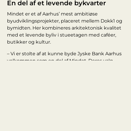
En del af et levende bykvarter
Mindet er et af Aarhus’ mest ambitiøse
byudviklingsprojekter, placeret mellem Dokk1 og
bymidten. Her kombineres arkitektonisk kvalitet
med et levende byliv i stueetagen med caféer,
butikker og kultur.
– Vi er stolte af at kunne byde Jyske Bank Aarhus
velkommen som en del af Mindet. Deres valg
bekræfter områdets store potentiale og bidrager
til en mangfoldig bydel, siger udlejningschef hos
Ejendomsselskabet Olav de Linde, Dennis
Thonsgaard.
Læs mere om Mindet