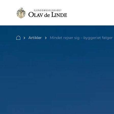
Artikler
Mindet rejser sig – byggeriet følger