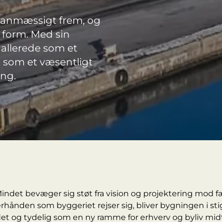
planmæssigt frem, og
 form. Med sin
 allerede som et
g som et væsentligt
ing.
Mindet bevæger sig støt fra vision og projektering mod f
terhånden som byggeriet rejser sig, bliver bygningen i s
edet og tydelig som en ny ramme for erhverv og byliv midt