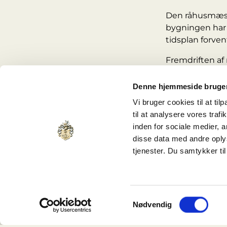
Den råhusmæssig
bygningen har 
tidsplan forven
Fremdriften af
planlægning, l
et vigtigt skri
Denne hjemmeside bruger
Vi bruger cookies til at til
Facadearbe
til at analysere vores tra
Parallelt med 
inden for sociale medier,
af HS Hansen o
disse data med andre oplys
bygningens arki
tjenester. Du samtykker t
Facaden spille
bidrager til b
Samtykkevalg
I de kommende 
Nødvendig
gradvist skifte
arbejder.