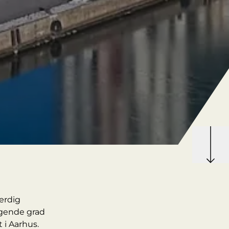
ærdig
tigende grad
 i Aarhus.