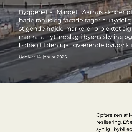
Byggeriet af Mindet i Aarhus skrider 
både råhus og facade tager nu tydelig
stigende højde markerer projektet sig
markant nyt indslag i byens skyline o
bidrag til den igangværende byudvikl
Udgivet 14. januar 2026
Opførelsen af 
realisering. Ef
synlig i bybill