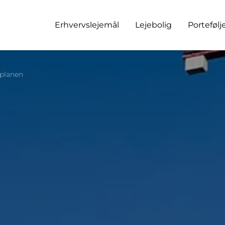
Erhvervslejemål
Lejebolig
Portefølj
 planen