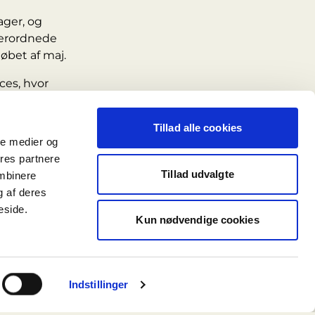
ager, og
verordnede
øbet af maj.
ces, hvor
else markerer
Tillad alle cookies
ale medier og
ores partnere
bejdet udføres
Tillad udvalgte
ombinere
egynder
g af deres
 i bybilledet.
eside.
Kun nødvendige cookies
aber og
d af byggeriet.
Fakta
er vil fokus
Indstillinger
Ejendom:
Mindet
g indvendige