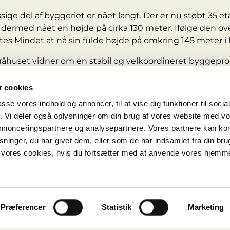
e del af byggeriet er nået langt. Der er nu støbt 35 et
dermed nået en højde på cirka 130 meter. Ifølge den o
tes Mindet at nå sin fulde højde på omkring 145 meter i l
 råhuset vidner om en stabil og velkoordineret byggepro
ogistik og udførelse er tæt afstemt. Råhusets færdiggør
dt i projektets samlede udvikling.
 cookies
passe vores indhold og annoncer, til at vise dig funktioner til soci
jdet giver bygningen karakter
fik. Vi deler også oplysninger om din brug af vores website med v
råhusarbejdet er facademontagen godt i gang. Facadear
 annonceringspartnere og analysepartnere. Vores partnere kan k
g er nu nået op på 23. etage. Med facadens fremdrift b
ninger, du har givet dem, eller som de har indsamlet fra din bru
tektoniske udtryk og materialitet for alvor at træde frem
il vores cookies, hvis du fortsætter med at anvende vores hjemm
r samtidig en central rolle i bygningens tekniske egensk
åde energiydelse, indeklima og den langsigtede holdbarhe
måneder bevæger byggeprocessen sig ind i nye faser. H
Præferencer
Statistik
Marketing
 fra råhus- og facadearbejde til tekniske installationer o