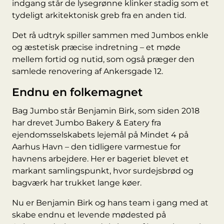
indgang står de lysegrønne klinker stadig som et
tydeligt arkitektonisk greb fra en anden tid.
Det rå udtryk spiller sammen med Jumbos enkle
og æstetisk præcise indretning – et møde
mellem fortid og nutid, som også præger den
samlede renovering af
Ankersgade 12
.
Endnu en folkemagnet
Bag Jumbo står
Benjamin Birk
, som siden 2018
har drevet Jumbo Bakery & Eatery fra
ejendomsselskabets lejemål på Mindet 4 på
Aarhus Havn – den tidligere varmestue for
havnens arbejdere. Her er bageriet blevet et
markant samlingspunkt, hvor surdejsbrød og
bagværk har trukket lange køer.
Nu er Benjamin Birk og hans team i gang med at
skabe endnu et levende mødested på