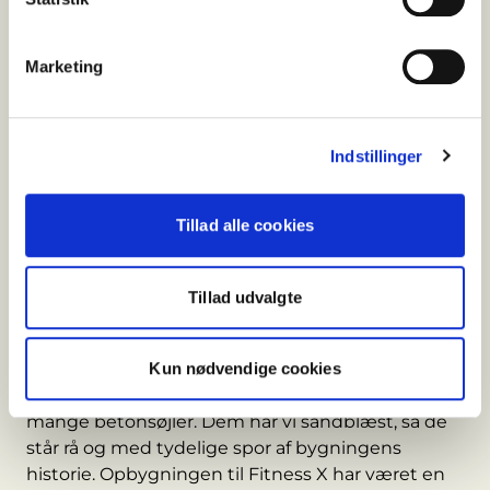
Med åbningen er der igen aktivitet i huset, hvor
post og pakker tidligere blev sorteret og sendt
Marketing
videre. Nu er det træning, bevægelse og
fællesskab, der fylder rummene – i et lejemål, hvor
bygningens industrielle karakter er bevaret og sat
Indstillinger
i spil.
Rå rammer med tydelig historie
Tillad alle cookies
Ombygningen af den tidligere postcentral ledes
af byggeleder
Esben Sørensen
, som står i spidsen
Tillad udvalgte
for den samlede udvikling af ejendommen. Han
peger på bygningens konstruktion som en klar
kvalitet i arbejdet med de nye funktioner.
Kun nødvendige cookies
– Den gamle postcentral er en solid bygning med
mange betonsøjler. Dem har vi sandblæst, så de
står rå og med tydelige spor af bygningens
historie. Opbygningen til Fitness X har været en