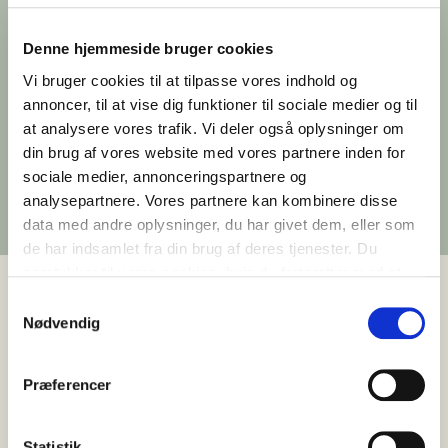
tidligere postcentral i
Denne hjemmeside bruger cookies
Ankersgade
Vi bruger cookies til at tilpasse vores indhold og
annoncer, til at vise dig funktioner til sociale medier og til
Den tidligere postcentral på Ankersgade 12 har
at analysere vores trafik. Vi deler også oplysninger om
fået sin første lejer, når Fitness X åbner et stort
din brug af vores website med vores partnere inden for
fitnesscenter i rå, industrielle rammer midt i
sociale medier, annonceringspartnere og
Aarhus.
analysepartnere. Vores partnere kan kombinere disse
Udgivet 28. september 2020
data med andre oplysninger, du har givet dem, eller som
de har indsamlet fra din brug af deres tjenester. Du
samtykker til vores cookies, hvis du fortsætter med at
anvende vores hjemmeside.
Samtykkevalg
Nødvendig
Den tidligere postcentral på
Ankersgade 12
har
fået sin første lejer. I bygningens rå og markante
Præferencer
rammer har Fitness X åbnet et nyt fitnesscenter
og markerer dermed begyndelsen på en ny fase i
ejendommens transformation.
Statistik