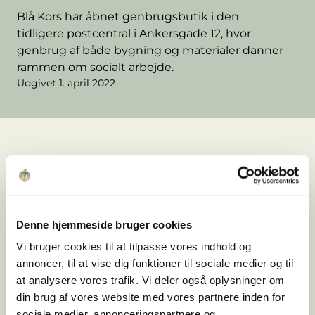
Blå Kors har åbnet genbrugsbutik i den
tidligere postcentral i Ankersgade 12, hvor
genbrug af både bygning og materialer danner
rammen om socialt arbejde.
Udgivet 1. april 2022
Da
Blå Kors
i marts 2022 åbnede sin anden
genbrugsbutik i Aarhus, faldt valget på et særligt
sted: den tidligere postcentral i
Ankersgade 12
.
Denne hjemmeside bruger cookies
Her er en historisk erhvervsejendom blevet
transformeret med fokus på genbrug, funktion
Vi bruger cookies til at tilpasse vores indhold og
og lang levetid – og danner i dag rammen om en
annoncer, til at vise dig funktioner til sociale medier og til
genbrugsbutik, hvor både varer og bygning har
at analysere vores trafik. Vi deler også oplysninger om
haft et liv før.
din brug af vores website med vores partnere inden for
sociale medier, annonceringspartnere og