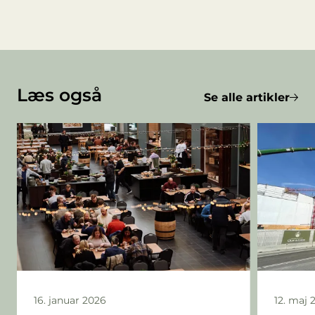
Læs også
Se alle artikler
16. januar 2026
12. maj 