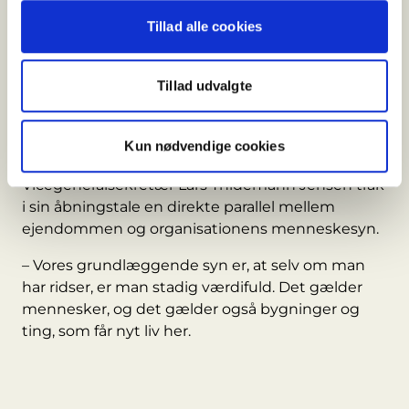
ansvarlig løsning end det, sagde Olav de Linde
Tillad alle cookies
ved åbningen.
– Jeg er glad for, at vi samtidig kan være med til at
hjælpe mennesker, der kæmper med
Tillad udvalgte
afhængighed og sociale problemer.
Også hos Blå Kors blev sammenhængen mellem
Kun nødvendige cookies
bygning og formål fremhævet.
Vicegeneralsekretær Lars Thidemann Jensen trak
i sin åbningstale en direkte parallel mellem
ejendommen og organisationens menneskesyn.
– Vores grundlæggende syn er, at selv om man
har ridser, er man stadig værdifuld. Det gælder
mennesker, og det gælder også bygninger og
ting, som får nyt liv her.