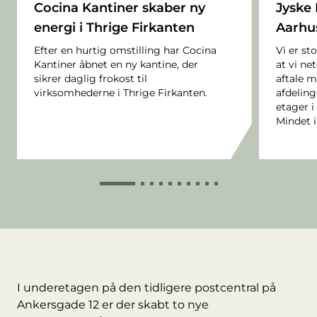
Cocina Kantiner skaber ny
Jyske 
energi i Thrige Firkanten
Aarhus
Efter en hurtig omstilling har Cocina
Vi er st
Kantiner åbnet en ny kantine, der
at vi ne
sikrer daglig frokost til
aftale m
virksomhederne i Thrige Firkanten.
afdeling
etager i
Mindet i
I underetagen på den tidligere postcentral på
Ankersgade 12
er der skabt to nye