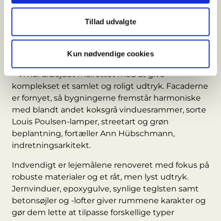
etapevist i takt med til- og fraflytning. Teknikken
er opgraderet, planløsningerne justeret og
Tillad udvalgte
lysindfaldet forbedret, så bygningerne i dag lever
op til nutidens krav til fleksible og funktionelle
Kun nødvendige cookies
arbejdspladser.
– Vi har arbejdet målrettet med at give
komplekset et samlet og roligt udtryk. Facaderne
er fornyet, så bygningerne fremstår harmoniske
med blandt andet koksgrå vinduesrammer, sorte
Louis Poulsen-lamper, streetart og grøn
beplantning, fortæller Ann Hübschmann,
indretningsarkitekt.
Indvendigt er lejemålene renoveret med fokus på
robuste materialer og et råt, men lyst udtryk.
Jernvinduer, epoxygulve, synlige teglsten samt
betonsøjler og -lofter giver rummene karakter og
gør dem lette at tilpasse forskellige typer