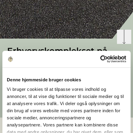
Erhvervskomplekset på
Klamsagervej samlet igen
Ejendomsselskabet Olav de Linde har i
Denne hjemmeside bruger cookies
december 2021 købt den sidste bygning i
erhvervskomplekset på Klamsagervej og ejer
Vi bruger cookies til at tilpasse vores indhold og
dermed nu hele ejendomsklyngen.
annoncer, til at vise dig funktioner til sociale medier og til
Udgivet 3. maj 2022
at analysere vores trafik. Vi deler også oplysninger om
din brug af vores website med vores partnere inden for
sociale medier, annonceringspartnere og
analysepartnere. Vores partnere kan kombinere disse
data med andre oplysninger, du har givet dem, eller som