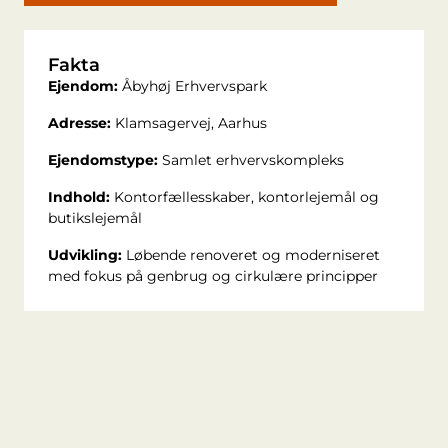
Fakta
Ejendom:
Åbyhøj Erhvervspark
Adresse:
Klamsagervej, Aarhus
Ejendomstype:
Samlet erhvervskompleks
Indhold:
Kontorfællesskaber, kontorlejemål og
butikslejemål
Udvikling:
Løbende renoveret og moderniseret
med fokus på genbrug og cirkulære principper
Læs også
Se alle artikler