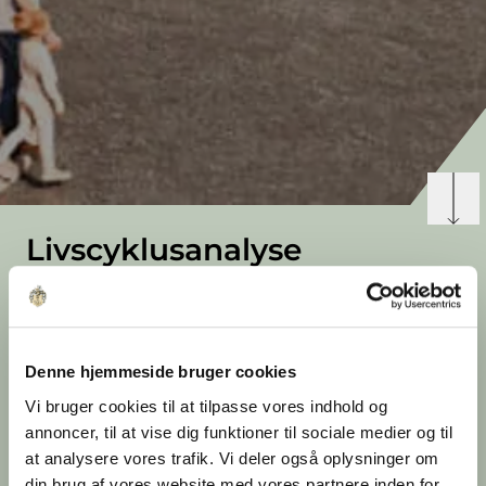
Livscyklusanalyse
dokumenterer værdien af
bevaring
Denne hjemmeside bruger cookies
Renoveringen af den tidligere postcentral i
Ankersgade giver markant lavere
Vi bruger cookies til at tilpasse vores indhold og
klimaudledning end nybyggeri, fordi
annoncer, til at vise dig funktioner til sociale medier og til
eksisterende konstruktioner og indlejret CO₂
at analysere vores trafik. Vi deler også oplysninger om
videreføres.
din brug af vores website med vores partnere inden for