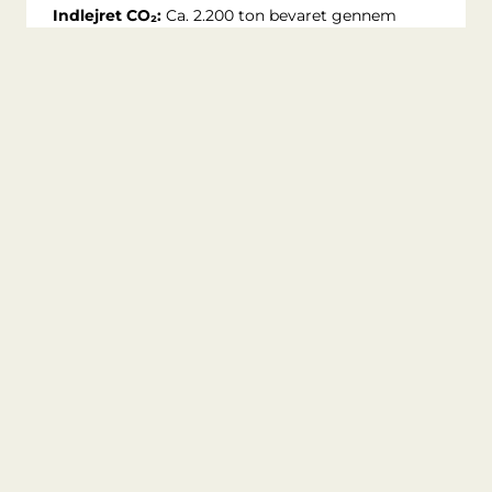
Indlejret CO₂:
Ca. 2.200 ton bevaret gennem
genbrug af konstruktioner og materialer
Læs også
Se alle artikler