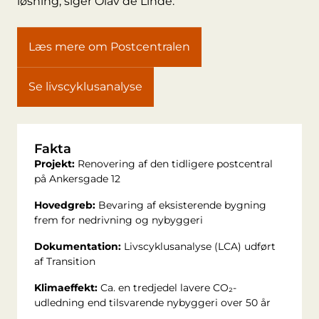
løsning, siger Olav de Linde.
Læs mere om Postcentralen
Se livscyklusanalyse
Fakta
Projekt:
Renovering af den tidligere postcentral
på
Ankersgade 12
Hovedgreb:
Bevaring af eksisterende bygning
frem for nedrivning og nybyggeri
Dokumentation:
Livscyklusanalyse (LCA) udført
af
Transition
Klimaeffekt:
Ca. en tredjedel lavere CO₂-
udledning end tilsvarende nybyggeri over 50 år