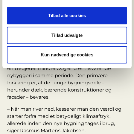
det tydeligt, hvor stor en del af klimaaftrykket der
allerede er bundet i materialer og konstruktioner,
Tillad alle cookies
siger Rasmus Martens Jakobsen, direktør og
partner i Transition.
En tredjedel lavere CO₂ over 50 år
Tillad udvalgte
Analysen opgør bygningens samlede CO₂-aftryk
over en periode på 50 år og viser, at den
Kun nødvendige cookies
renoverede bygning samlet set udleder omkring
en tredjedel mindre CO₂ end et tilsvarende
nybyggeri i samme periode. Den primære
forklaring er, at de tunge bygningsdele –
herunder dæk, bærende konstruktioner og
facader – bevares.
– Når man river ned, kasserer man den værdi og
starter forfra med et betydeligt klimaaftryk,
allerede inden den nye bygning tages i brug,
siger Rasmus Martens Jakobsen.