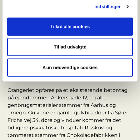
Projektet skal vise, at det er muligt at bygge nyt
Indstillinger
næsten udelukkende med brugte materialer –
og samtidig give konkret viden om de
udfordringer, der følger med.
Tillad alle cookies
– Projektet udføres for at vise, at det godt kan
lade sig gøre at bygge ”nyt” næsten
Tillad udvalgte
udelukkende med genbrug – i dette tilfælde 90
procent – og for at blive klogere på, hvad det
kræver i praksis, siger
Olav de Linde
.
Kun nødvendige cookies
Materialer med lokal historie
Orangeriet opføres på et eksisterende betontag
på ejendommen
Ankersgade 12
, og alle
genbrugsmaterialer stammer fra Aarhus og
omegn. Gulvene er gamle gulvbrædder fra Søren
Frichs Vej 34, døre og vinduer kommer fra det
tidligere psykiatriske hospital i Risskov, og
tømmeret stammer fra Chokoladefabrikken i