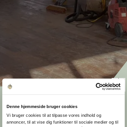
Orangeri af genbrug: 90
procent af materialerne
Denne hjemmeside bruger cookies
Vi bruger cookies til at tilpasse vores indhold og
har haft et tidligere liv
annoncer, til at vise dig funktioner til sociale medier og til