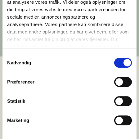
at analysere vores trafik. Vi deler også oplysninger om
På taget af den tidligere postterminal i
din brug af vores website med vores partnere inden for
Ankersgade opfører Ejendomsselskabet Olav
sociale medier, annonceringspartnere og
de Linde et orangeri, hvor 90 procent af
analysepartnere. Vores partnere kan kombinere disse
materialerne er genbrug og kan spores tilbage
data med andre oplysninger, du har givet dem, eller som
til deres oprindelse.
de har indsamlet fra din brug af deres tjenester. Du
Udgivet 29. september 2020
samtykker til vores cookies, hvis du fortsætter med at
anvende vores hjemmeside.
Samtykkevalg
Nødvendig
Præferencer
På taget af den tidligere postterminal i
Ankersgade skyder usædvanligt byggeri nu op.
Her opfører Ejendomsselskabet Olav de Linde et
Statistik
140 m² stort orangeri, hvor omkring 90 procent af
materialerne er genbrug – og hvor hvert eneste
byggemateriale kan spores tilbage til sin
Marketing
oprindelse.