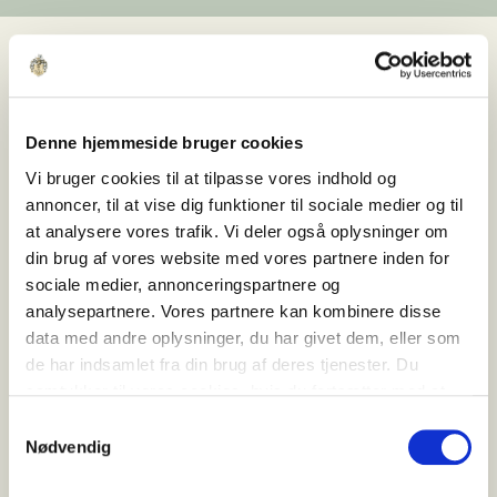
Når medarbejdere hos
Ejendomsselskabet Olav
de Linde
taler om ejendommen på
Ny
Denne hjemmeside bruger cookies
Banegårdsgade 55
, sker det ofte med en særlig ro
Vi bruger cookies til at tilpasse vores indhold og
i stemmen. Ejendommen rummer ikke blot
annoncer, til at vise dig funktioner til sociale medier og til
kvadratmeter, men en fortælling, der gradvist er
at analysere vores trafik. Vi deler også oplysninger om
blevet afdækket gennem omhyggeligt arbejde
din brug af vores website med vores partnere inden for
med bygningens oprindelse, materialer og
sociale medier, annonceringspartnere og
rumlige sammenhænge.
analysepartnere. Vores partnere kan kombinere disse
data med andre oplysninger, du har givet dem, eller som
Den markante rødstensbygning ligger få meter
de har indsamlet fra din brug af deres tjenester. Du
fra Banegården og Strøget – i dag med udsigt til
samtykker til vores cookies, hvis du fortsætter med at
rutebilstationen og letbanens hvide vogne. Da
anvende vores hjemmeside.
ejendommen blev opført i 1877, var omgivelserne
Samtykkevalg
en helt anden del af byen. Dengang fungerede
Nødvendig
bygningen som epidemihospital og senere som