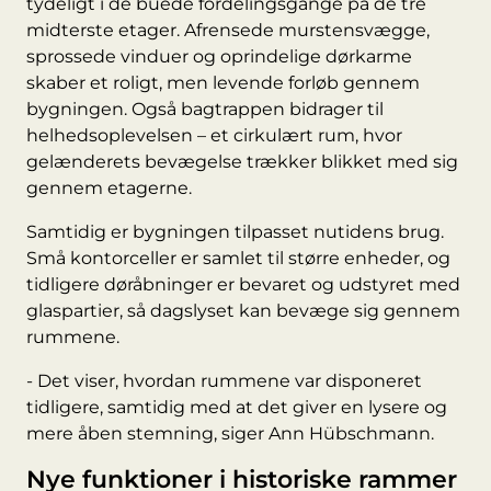
tydeligt i de buede fordelingsgange på de tre
midterste etager. Afrensede murstensvægge,
sprossede vinduer og oprindelige dørkarme
skaber et roligt, men levende forløb gennem
bygningen. Også bagtrappen bidrager til
helhedsoplevelsen – et cirkulært rum, hvor
gelænderets bevægelse trækker blikket med sig
gennem etagerne.
Samtidig er bygningen tilpasset nutidens brug.
Små kontorceller er samlet til større enheder, og
tidligere døråbninger er bevaret og udstyret med
glaspartier, så dagslyset kan bevæge sig gennem
rummene.
- Det viser, hvordan rummene var disponeret
tidligere, samtidig med at det giver en lysere og
mere åben stemning, siger Ann Hübschmann.
Nye funktioner i historiske rammer