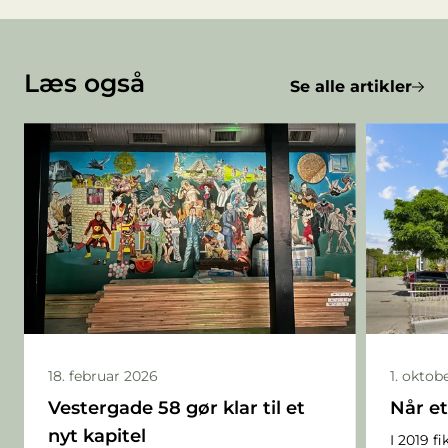
Læs også
Se alle artikler
18. februar 2026
1. oktob
Vestergade 58 gør klar til et
Når et
nyt kapitel
I 2019 f