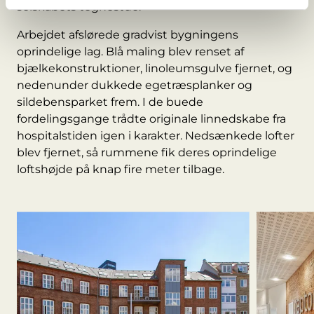
selskabets tegnestue.
Arbejdet afslørede gradvist bygningens
oprindelige lag. Blå maling blev renset af
bjælkekonstruktioner, linoleumsgulve fjernet, og
nedenunder dukkede egetræsplanker og
sildebensparket frem. I de buede
fordelingsgange trådte originale linnedskabe fra
hospitalstiden igen i karakter. Nedsænkede lofter
blev fjernet, så rummene fik deres oprindelige
loftshøjde på knap fire meter tilbage.