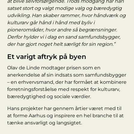
at blive selvforsørgende. Trods modgang har han
satset stort og valgt modige valg og bæredygtig
udvikling. Han skaber rammer, hvor håndværk og
kulturarv går hånd i hånd med byliv i
pionerområder, hvor andre så begrænsninger.
Derfor hylder vi i dag en sand samfundsbygger,
der har gjort noget helt særligt for sin region.”
Et varigt aftryk på byen
Olav de Linde modtager prisen som en
anerkendelse af sin indsats som samfundsbygger
– en erhvervsmand, der har formået at kombinere
forretningsforståelse med respekt for kulturarv,
bæredygtighed og sociale værdier.
Hans projekter har gennem årtier været med til
at forme Aarhus og inspirere en hel branche til at
tænke ansvarligt og langsigtet.