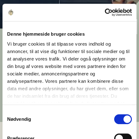
Denne hjemmeside bruger cookies
Olav de Linde modtager
Vi bruger cookies til at tilpasse vores indhold og
Århus Hyldest 2025 i
annoncer, til at vise dig funktioner til sociale medier og til
at analysere vores trafik. Vi deler også oplysninger om
Østjylland
din brug af vores website med vores partnere inden for
sociale medier, annonceringspartnere og
Grundlæggeren af Ejendomsselskabet Olav de
analysepartnere. Vores partnere kan kombinere disse
Linde hædres for mere end 50 års indsats med
data med andre oplysninger, du har givet dem, eller som
at forene bygningsarv, socialt ansvar og
de har indsamlet fra din brug af deres tjenester. Du
byudvikling i Aarhus.
samtykker til vores cookies, hvis du fortsætter med at
Udgivet 6. november 2025
anvende vores hjemmeside.
Samtykkevalg
Nødvendig
Præferencer