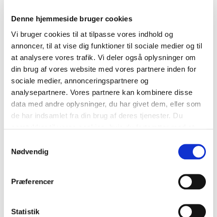
Købmandsgård gennem flere
Denne hjemmeside bruger cookies
århundreder
Vi bruger cookies til at tilpasse vores indhold og
annoncer, til at vise dig funktioner til sociale medier og til
Vesterport 8 er et sammenhængende gårdanlæg
at analysere vores trafik. Vi deler også oplysninger om
med en bygningshistorie, der strækker sig over
din brug af vores website med vores partnere inden for
flere århundreder. Det nuværende forhus blev
sociale medier, annonceringspartnere og
opført i 1848-1849 for rådmand og købmand Jens
analysepartnere. Vores partnere kan kombinere disse
Poulsen Hald, mens side- og baghusene rummer
data med andre oplysninger, du har givet dem, eller som
ældre bygningsdele fra 1700-tallet. Anlægget er
de har indsamlet fra din brug af deres tjenester. Du
udbygget i flere etaper, men fremstår fortsat som
samtykker til vores cookies, hvis du fortsætter med at
en samlet købmandsgård med bevaret struktur
anvende vores hjemmeside.
Samtykkevalg
og karakter.
Nødvendig
De gule facader, det sorte bindingsværk og det
lukkede gårdrum fortæller historien om de
Præferencer
købmandsgårde, der gennem århundreder var
en vigtig del af Aarhus' handelsliv.
Statistik