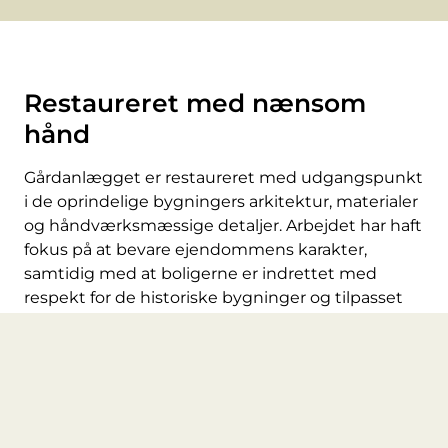
Restaureret med nænsom
hånd
Gårdanlægget er restaureret med udgangspunkt
i de oprindelige bygningers arkitektur, materialer
og håndværksmæssige detaljer. Arbejdet har haft
fokus på at bevare ejendommens karakter,
samtidig med at boligerne er indrettet med
respekt for de historiske bygninger og tilpasset
nutidens behov.
Synlige træbjælker, originale konstruktioner og
historiske materialer er bevaret som en del af
boligerne og giver hver bolig sin egen karakter.