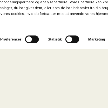
 annonceringspartnere og analysepartnere. Vores partnere kan k
ninger, du har givet dem, eller som de har indsamlet fra din bru
il vores cookies, hvis du fortsætter med at anvende vores hjemm
Præferencer
Statistik
Marketing
Sverigesga
I et historisk, rødmalet p