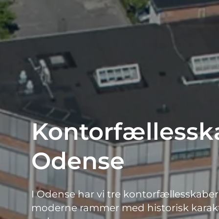
Kontorfællesska
Odense
I Odense har vi tre kontorfællesskabe
moderne rammer med historisk karakt