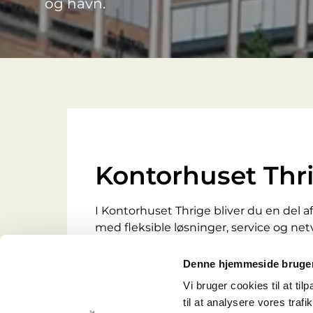
og havn.
Kontorhuset Thr
I Kontorhuset Thrige bliver du en del a
med fleksible løsninger, service og netv
samarbejde, trivsel og kvalitet går hån
Denne hjemmeside bruger
Vi bruger cookies til at til
til at analysere vores tra
Læs mere om Kontorhuset Thrige