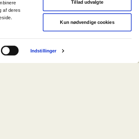
Tillad udvalgte
ombinere
g af deres
eside.
Kun nødvendige cookies
Indstillinger
de 16
akhus direkte ved havnebassinet finder