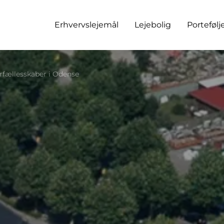
Erhvervslejemål
Lejebolig
Portefølj
rfællesskaber i Odense