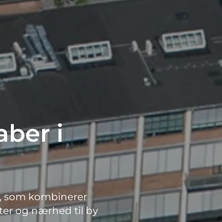
ber i
r, som kombinerer
er og nærhed til by