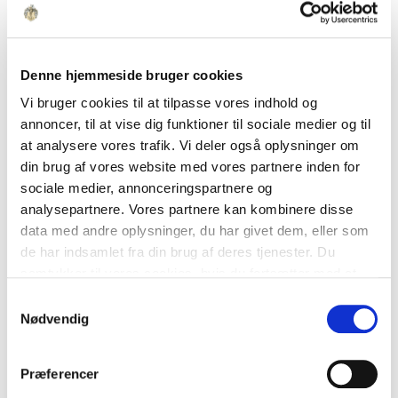
din virksomhed
Vores kontorlejemål i Aarhus er fordelt på flere
Denne hjemmeside bruger cookies
områder, herunder Aarhus centrum, Katrinebjerg
og havneområderne. De varierer i udtryk og
Vi bruger cookies til at tilpasse vores indhold og
indretning og tager udgangspunkt i den enkelte
annoncer, til at vise dig funktioner til sociale medier og til
bygning og dens kvaliteter.
at analysere vores trafik. Vi deler også oplysninger om
din brug af vores website med vores partnere inden for
Der findes både mindre og større lejemål med
sociale medier, annonceringspartnere og
forskellige planløsninger og rumlige
analysepartnere. Vores partnere kan kombinere disse
sammenhænge.
data med andre oplysninger, du har givet dem, eller som
de har indsamlet fra din brug af deres tjenester. Du
Kontorerne spænder fra mere klassiske
samtykker til vores cookies, hvis du fortsætter med at
indretninger til åbne miljøer med sammenhæng
anvende vores hjemmeside.
mellem arbejdspladser, møderum og fælles
Samtykkevalg
Nødvendig
funktioner. Det giver mulighed for at indrette sig
efter virksomhedens arbejdsform inden for de
givne rammer.
Præferencer