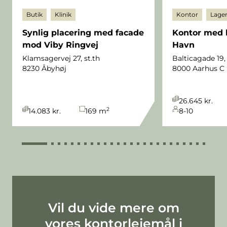
Butik
Klinik
Kontor
Lage
Synlig placering med facade
Kontor med 
mod Viby Ringvej
Havn
Klamsagervej 27, st.th
Balticagade 19, 
8230 Åbyhøj
8000 Aarhus C
26.645 kr.
2
14.083 kr.
169
m
8-10
Vil du vide mere om
vores kontorlejemål i