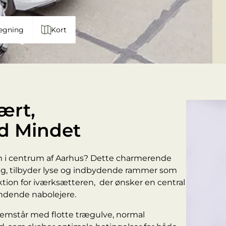
egning
Kort
ært,
d Mindet
m i centrum af Aarhus? Dette charmerende
g, tilbyder lyse og indbydende rammer som
ktion for iværksætteren, der ønsker en central
dende nabolejere.
remstår med flotte trægulve, normal