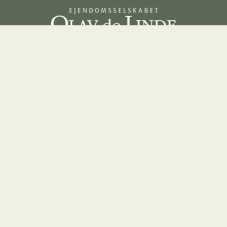
Praktisk info
Lejemål
Elektronisk fakturering
Kontorleje
de 35
Whistleblowerordning
Kontorfæll
 C
Butiksleje
4
Lagerlejem
Parkerings
Lejebolig