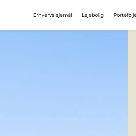
Erhvervslejemål
Lejebolig
Portefølj