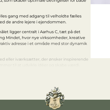
ald, som skaber optimale betingelser for både
fælles gang med adgang til velholdte fælles
med de andre lejere i ejendommen.
let ligger centralt i Aarhus C, tæt på det
 Mindet, hvor nye virksomheder, kreative
ttraktiv adresse i et område med stor dynamik
ed eller iværksætter, der ønsker inspirerende
mmer til at udvikle idéer og skabe værdi.