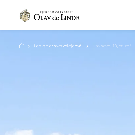
Ledige erhvervslejemål
Havnevej 10, st. mf