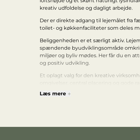
loftshøjde og et skønt naturligt lysindf
kreativ udfoldelse og dagligt arbejde.
Der er direkte adgang til lejemålet fra 
toilet- og køkkenfaciliteter som deles 
Beliggenheden er et særligt aktiv. Lejemå
spændende byudviklingsområde omkring
miljøer og byliv mødes. Her får du en a
og positiv udvikling.
Et oplagt valg for den kreative virksomh
omgivelser, central placering og gode ra
Læs mere