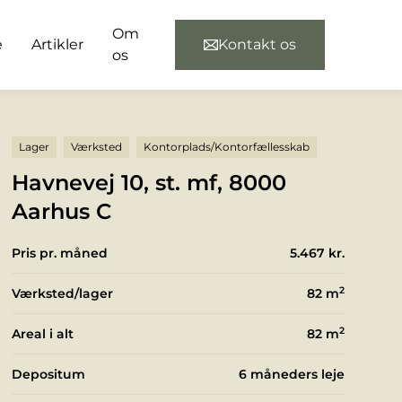
Om
e
Artikler
Kontakt os
os
Lager
Værksted
Kontorplads/Kontorfællesskab
Havnevej 10, st. mf, 8000
Aarhus C
Pris pr. måned
5.467 kr.
2
Værksted/lager
82
m
2
Areal i alt
82
m
Depositum
6 måneders leje