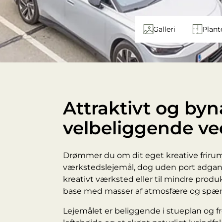
Galleri
Plant
Attraktivt og byn
velbeliggende ve
Drømmer du om dit eget kreative friru
værkstedslejemål, dog uden port adgan
kreativt værksted eller til mindre produ
base med masser af atmosfære og spæn
Lejemålet er beliggende i stueplan og f