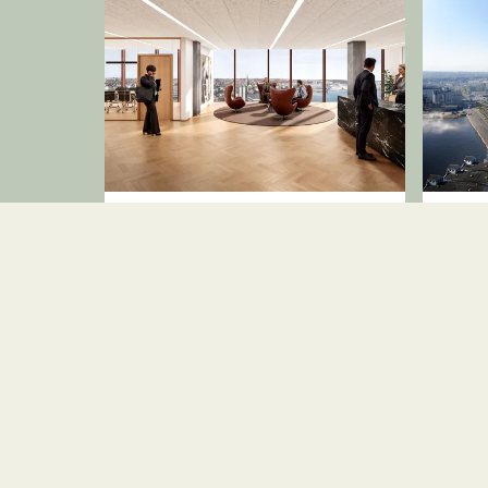
Kontor
Kont
Mindet 6, 2.sal
Mind
8000 Aarhus C
8000 
2
116.875 kr.
850
m
40-50
161