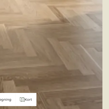
egning
Kort