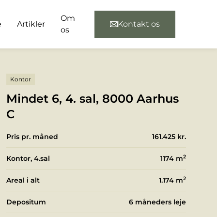
Om
e
Artikler
Kontakt os
os
Kontor
Mindet 6, 4. sal, 8000 Aarhus
C
Pris pr. måned
161.425 kr.
2
Kontor, 4.sal
1174
m
2
Areal i alt
1.174
m
Depositum
6 måneders leje