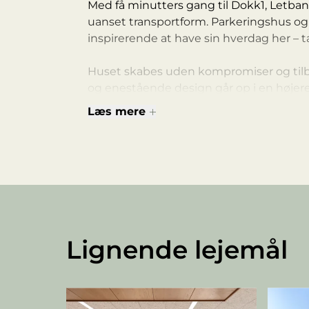
Med få minutters gang til Dokk1, Let
uanset transportform. Parkeringshus og 
inspirerende at have sin hverdag her – 
Huset skabes uden kompromiser og tilby
og enestående design går op i en højer
Læs mere
Lignende lejemål