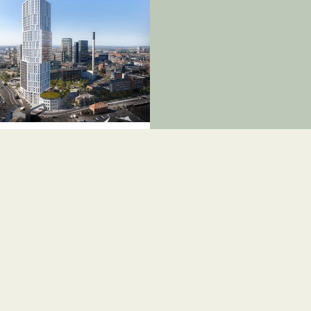
or
et 6 - 1 etage
Aarhus C
2
.425 kr.
1.174
m