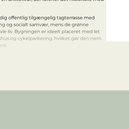
ig offentlig tilgængelig tagterrasse med
ning og socialt samvær, mens de grønne
le liv. Bygningen er ideelt placeret med let
gshus og cykelparkering, hvilket gør den nem
ere.
der en hverdag hvor funktionalitet, kvalitet
e enhed.