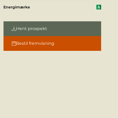
Energimærke
Hent prospekt
Bestil fremvisning