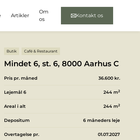
Om
e
Artikler
Kontakt os
os
Butik
Café & Restaurant
Mindet 6, st. 6, 8000 Aarhus C
Pris pr. måned
36.600 kr.
2
Lejemål 6
244
m
2
Areal i alt
244
m
Depositum
6 måneders leje
Overtagelse pr.
01.07.2027