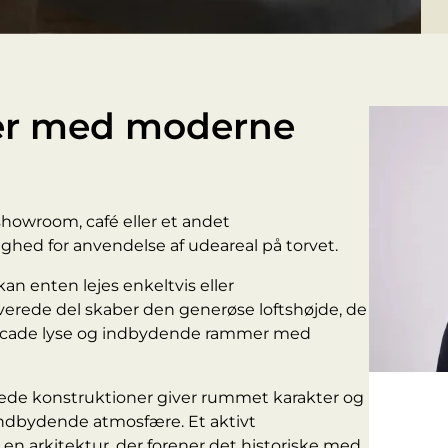
er med moderne
showroom, café eller et andet
hed for anvendelse af udeareal på torvet.
kan enten lejes enkeltvis eller
erede del skaber den generøse loftshøjde, de
 facade lyse og indbydende rammer med
rede konstruktioner giver rummet karakter og
 indbydende atmosfære. Et aktivt
en arkitektur, der forener det historiske med