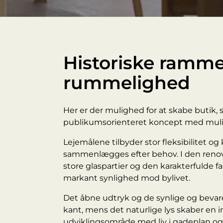
Historiske ramm
rummelighed
Her er der mulighed for at skabe butik, 
publikumsorienteret koncept med mulig
Lejemålene tilbyder stor fleksibilitet og 
sammenlægges efter behov. I den renov
store glaspartier og den karakterfulde
markant synlighed mod bylivet.
Det åbne udtryk og de synlige og beva
kant, mens det naturlige lys skaber en
udviklingsområde med liv i gadeplan og 