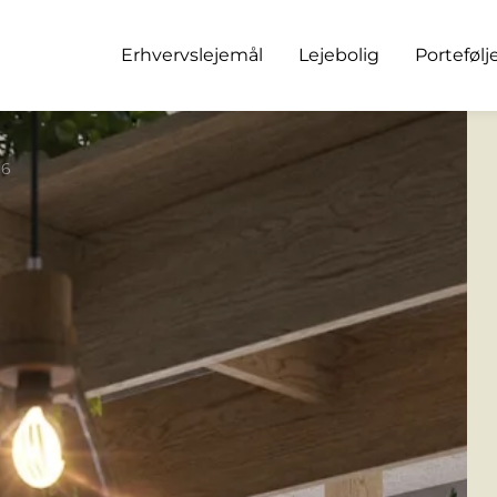
Erhvervslejemål
Lejebolig
Portefølj
 6