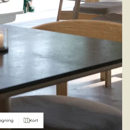
egning
Kort