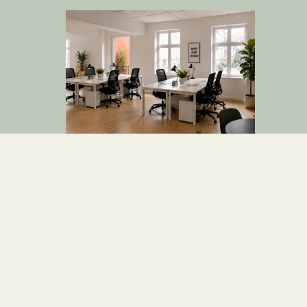
Butik
Kontor
Lager
Vestergade 58P, st.
8000 Aarhus C
2
18.784 kr.
252
m