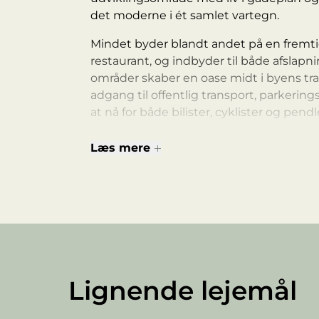
det moderne i ét samlet vartegn.
Mindet byder blandt andet på en fremtid
restaurant, og indbyder til både afslap
områder skaber en oase midt i byens trav
adgang til offentlig transport, parkerin
at nå for både bilister, cyklister og pendl
Huset skabes uden kompromiser og tilby
Læs mere
og enestående design går op i en højer
Lignende lejemål