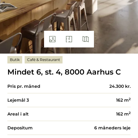
Butik
Café & Restaurant
Mindet 6, st. 4, 8000 Aarhus C
Pris pr. måned
24.300 kr.
2
Lejemål 3
162
m
2
Areal i alt
162
m
Depositum
6 måneders leje