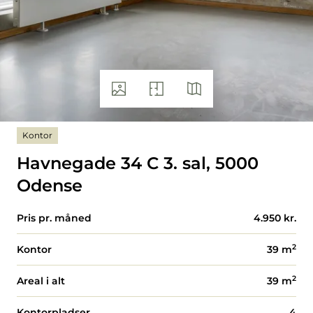
Kontor
Havnegade 34 C 3. sal, 5000
Odense
Pris pr. måned
4.950 kr.
2
Kontor
39
m
2
Areal i alt
39
m
Kontorpladser
4