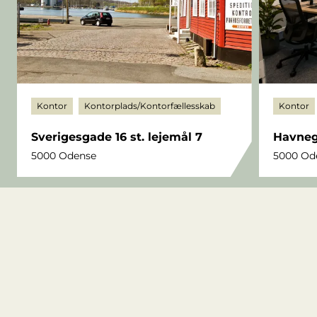
Kontor
Kontorplads/Kontorfællesskab
Kontor
Sverigesgade 16 st. lejemål 7
Havnega
5000 Odense
5000 Od