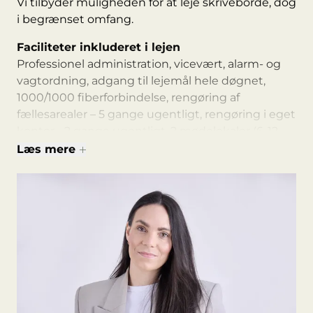
Vi tilbyder muligheden for at leje skriveborde, dog
i begrænset omfang.
Faciliteter inkluderet i lejen
Professionel administration, vicevært, alarm- og
vagtordning, adgang til lejemål hele døgnet,
1000/1000 fiberforbindelse, rengøring af
fællesarealer – 5 gange ugentligt, rengøring i eget
kontor - 2 gange ugentligt, 2 mødelokaler (6-12
personer), køkken med service mm samt fælles
Læs mere
kantine/spiseplads og loungeområde.
Faciliteter mod betaling
Parkering, frokostordning hos DinnerdeLuxe,
frokostordning og café hos MIBMADMARKED &
BAGERI. Konference lokale hos MIBMADMARKED
& BAGERI til ca. 35 personer.