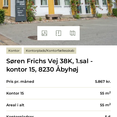
Kontor
Kontorplads/Kontorfællesskab
Søren Frichs Vej 38K, 1.sal -
kontor 15, 8230 Åbyhøj
Pris pr. måned
5.867 kr.
2
Kontor 15
55
m
2
Areal i alt
55
m
Kontorpladser
5-6