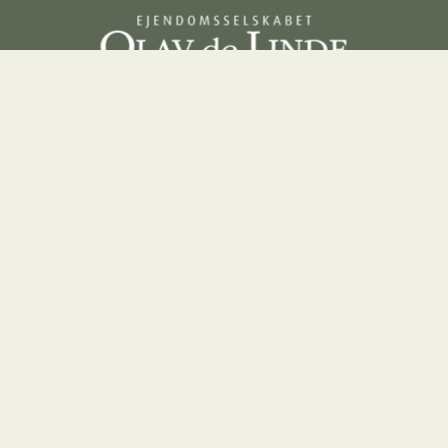
Praktisk info
Lejemål
Elektronisk fakturering
Kontorleje
de 35
Whistleblowerordning
Kontorfæll
 C
Butiksleje
4
Lagerlejem
Parkerings
Lejebolig