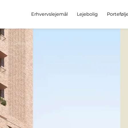
Erhvervslejemål
Lejebolig
Portefølj
., 8200 Aarhus N