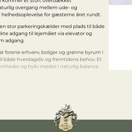
ertil kommer et stort overdækket
aturlig overgang mellem ude- og
iv helhedsoplevelse for gæsterne året rundt.
n stor parkeringskælder med plads til både
ekte adgang til lejemålet via elevator og
em adgang.
t forene erhverv, boliger og grønne byrum i
 både hverdagsliv og fremtidens behov. Et
mheder og byliv mødes i naturlig balance.
 m / 3 min. til fods
 5 min. til fods
il eller letbane
il