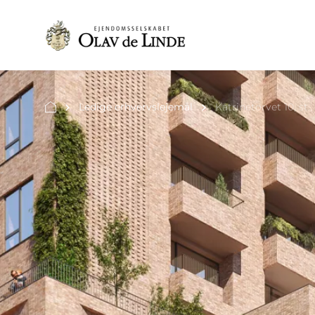
Ledige erhvervslejemål
Katrinetorvet 10, st