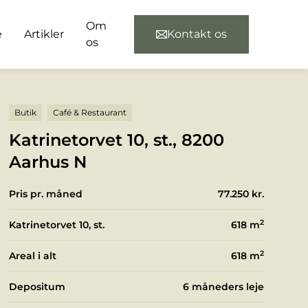
Om
e
Artikler
Kontakt os
os
Butik
Café & Restaurant
Katrinetorvet 10, st., 8200
Aarhus N
Pris pr. måned
77.250 kr.
2
Katrinetorvet 10, st.
618
m
2
Areal i alt
618
m
Depositum
6 måneders leje