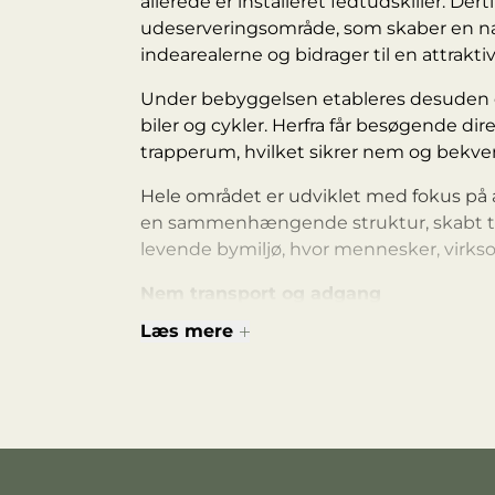
allerede er installeret fedtudskiller. D
udeserveringsområde, som skaber en n
indearealerne og bidrager til en attrakt
Under bebyggelsen etableres desuden e
biler og cykler. Herfra får besøgende dir
trapperum, hvilket sikrer nem og bekv
Hele området er udviklet med fokus på a
en sammenhængende struktur, skabt til
levende bymiljø, hvor mennesker, virkso
Nem transport og adgang
Læs mere
Letbanestop (Katrinebjergvej): ca. 300
Lufthavnsbus (Ringgaden): ca. 500 m /
Aarhus Banegård: ca. 3 km / 10 min. i b
Ringgaden: ca. 500 m
E45 (Aarhus N): ca. 6 km / 8–10 min. i b