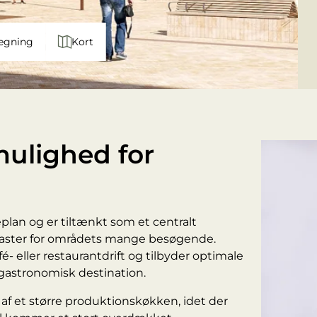
egning
Kort
 mulighed for
eplan og er tiltænkt som et centralt
laster for områdets mange besøgende.
é- eller restaurantdrift og tilbyder optimale
gastronomisk destination.
 af et større produktionskøkken, idet der