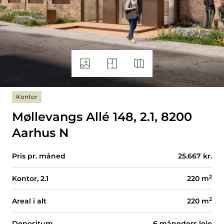
Kontor
Møllevangs Allé 148, 2.1, 8200
Aarhus N
Pris pr. måned
25.667 kr.
2
Kontor, 2.1
220
m
2
Areal i alt
220
m
Depositum
6 måneders leje