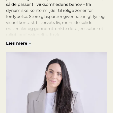
så de passer til virksomhedens behov – fra
dynamiske kontormiljøer til rolige zoner for
fordybelse. Store glaspartier giver naturligt lys og
visuel kontakt til torvets liv, mens de solide
materialer og gennemtænkte detaljer skaber et
roligt, professionelt udtryk.
Læs mere
Din virksomhed får en base, der fungerer i praksis
– og repræsenterer virksomheden med kvalitet
og karakter.