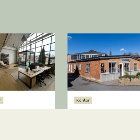
, samtidig med at du bliver en del af et
r
Kontor
usgården 32
Mogensensvej 24B
Odense
5000 Odense
50 kr.
15.225 kr.