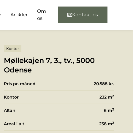
Om
e
Artikler
Kontakt os
os
Kontor
Møllekajen 7, 3., tv., 5000
Odense
Pris pr. måned
20.588 kr.
2
Kontor
232
m
2
Altan
6
m
2
Areal i alt
238
m