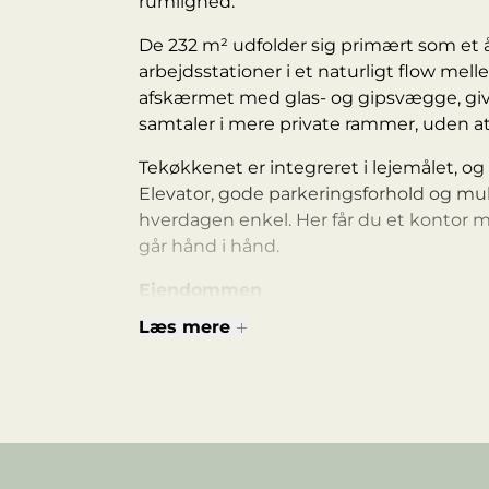
rumlighed.
De 232 m² udfolder sig primært som et 
arbejdsstationer i et naturligt flow mell
afskærmet med glas- og gipsvægge, give
samtaler i mere private rammer, uden at
Tekøkkenet er integreret i lejemålet, og 
Elevator, gode parkeringsforhold og mul
hverdagen enkel. Her får du et kontor m
går hånd i hånd.
Ejendommen
Læs mere
Ejendommen har rødder i Munkemølles h
produktionen af mel rykkede fra Munkem
konstruktioner og materialer er bevare
identitet stadig er tydelig.
I dag er området omkring havnen forvand
historiske bygninger danner ramme om