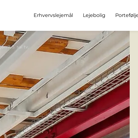
Erhvervslejemål
Lejebolig
Portefølj
n 7, 3. sal tv.