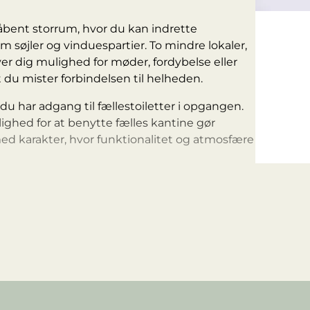
åbent storrum, hvor du kan indrette
em søjler og vinduespartier. To mindre lokaler,
r dig mulighed for møder, fordybelse eller
 du mister forbindelsen til helheden.
du har adgang til fællestoiletter i opgangen.
ighed for at benytte fælles kantine gør
ed karakter, hvor funktionalitet og atmosfære
istorie og vidner om tiden, hvor
ose til Odense Havn. De industrielle
t med respekt, så bygningens oprindelige
let til et levende erhvervsmiljø, hvor
 moderne virksomheder. Du arbejder tæt på