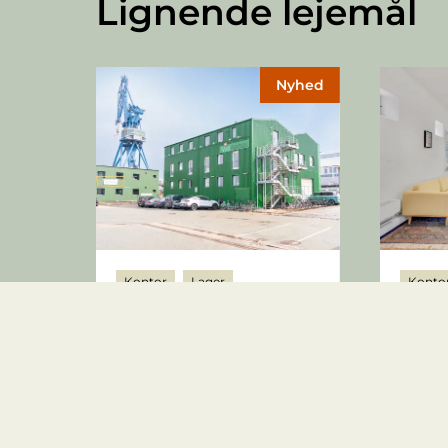
Lignende lejemål
Nyhed
Kontor
Lager
Konto
Balticagade 19, st.
Nørre 
8000 Aarhus C
8000 A
26.645 kr.
39.4
2
343
m
8-10
394