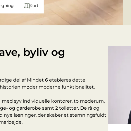
egning
Kort
ve, byliv og
ærdige del af Mindet 6 etableres dette
 historien møder moderne funktionalitet.
g med syv individuelle kontorer, to møderum,
ge- og garderobe samt 2 toiletter. De rå og
d nye løsninger, der skaber et stemningsfuldt
amarbejde.