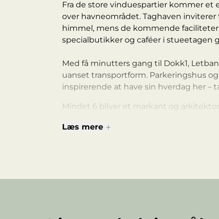
Fra de store vinduespartier kommer et 
over havneområdet. Taghaven inviterer 
himmel, mens de kommende faciliteter s
specialbutikker og caféer i stueetagen g
Med få minutters gang til Dokk1, Let
uanset transportform. Parkeringshus og 
inspirerende at have sin hverdag her – 
Mindet 6 bliver et markant og arkitekton
bygning og moderne arkitektur bindes 
Læs mere