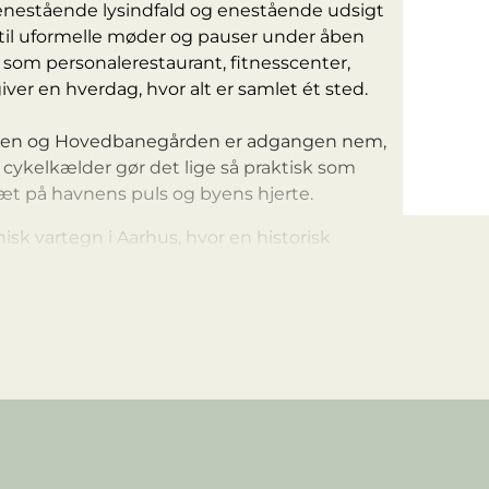
enestående lysindfald og enestående udsigt
til uformelle møder og pauser under åben
om personalerestaurant, fitnesscenter,
iver en hverdag, hvor alt er samlet ét sted.
banen og Hovedbanegården er adgangen nem,
cykelkælder gør det lige så praktisk som
tæt på havnens puls og byens hjerte.
isk vartegn i Aarhus, hvor en historisk
sammen i ét helstøbt projekt.