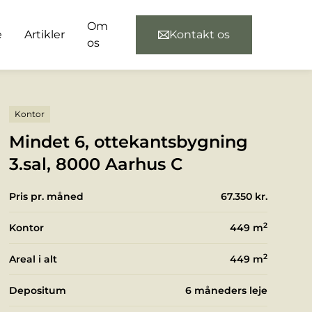
Om
e
Artikler
Kontakt os
os
Kontor
Mindet 6, ottekantsbygning
3.sal, 8000 Aarhus C
Pris pr. måned
67.350 kr.
2
Kontor
449
m
2
Areal i alt
449
m
Depositum
6 måneders leje