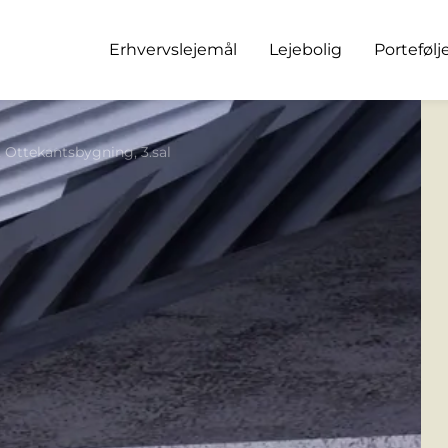
Erhvervslejemål
Lejebolig
Portefølj
, Ottekantsbygning, 3.sal