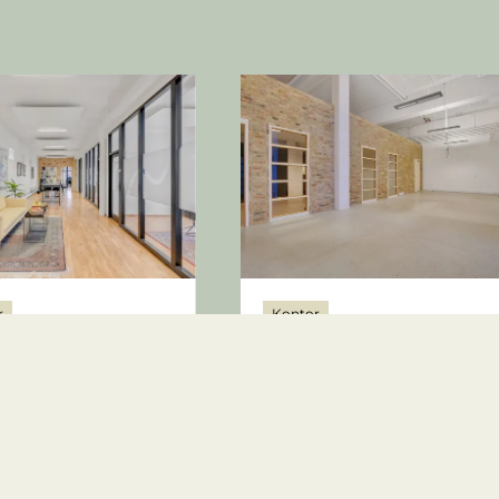
r
Kontor
Allé 70F, 2.sal
Karupvej 2D, st.
arhus C
8000 Aarhus C
00 kr.
35.333 kr.
2
2
m
23-25
424
m
18-20