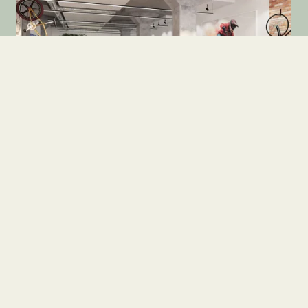
Butik
Café & Restaurant
Mindet 6, st. 4
8000 Aarhus C
2
13.800 kr.
92
m