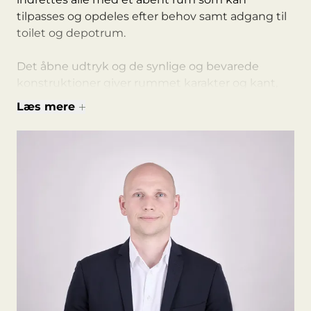
tilpasses og opdeles efter behov samt adgang til
toilet og depotrum.
Det åbne udtryk og de synlige og bevarede
konstruktioner giver rummet karakter og kant,
mens det naturlige lys skaber en indbydende
Læs mere
atmosfære. Et kommende aktivt
udviklingsområde med liv i gadeplan og en
arkitektur, der forener det historiske med det
moderne i ét samlet vartegn.
Mindet byder blandt andet på en fremtidig
offentlig tilgængelig tagterrasse med restaurant,
og indbyder til både afslapning og socialt
samvær, mens de grønne områder skaber en
oase midt i byens travle liv. Bygningen er ideelt
placeret med let adgang til offentlig transport,
parkeringshus og cykelparkering, hvilket gør den
nem at nå for både bilister, cyklister og pendlere.