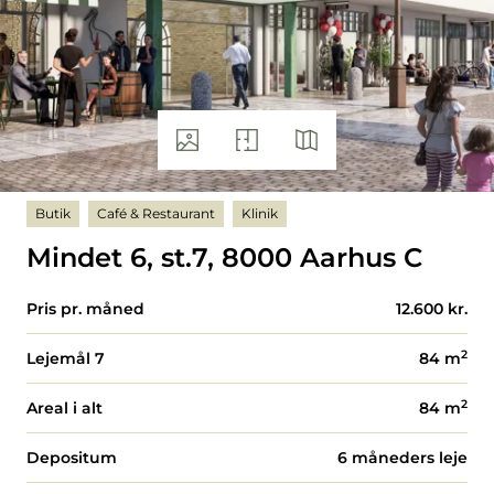
Butik
Café & Restaurant
Klinik
Mindet 6, st.7, 8000 Aarhus C
Pris pr. måned
12.600 kr.
2
Lejemål 7
84
m
2
Areal i alt
84
m
Depositum
6 måneders leje