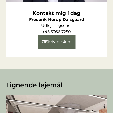
Huset skabes uden kompromiser og tilbyder en
Kontakt mig i dag
hverdag hvor funktionalitet, kvalitet og
Frederik Norup Dalsgaard
enestående design går op i en højere enhed.
Udlejningschef
+45 5366 7250
Skriv besked
Lignende lejemål