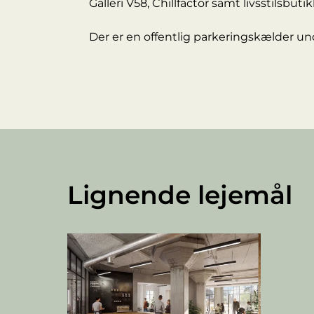
Galleri V58, Chillfactor samt livsstilsbut
Der er en offentlig parkeringskælder u
Lignende lejemål