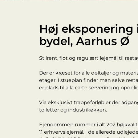
Høj eksponering 
bydel, Aarhus Ø
Stilrent, flot og regulært lejemål til rest
Der er kræset for alle deltaljer og materi
etager. I stueplan finder man selve res
er plads til a la carte servering og opdeli
Via eksklusivt trappeforløb er der adga
toiletter og industrikøkken.
Ejendommen rummer i alt 202 højkvalitets
11 erhvervslejemål. I de allerede udleje