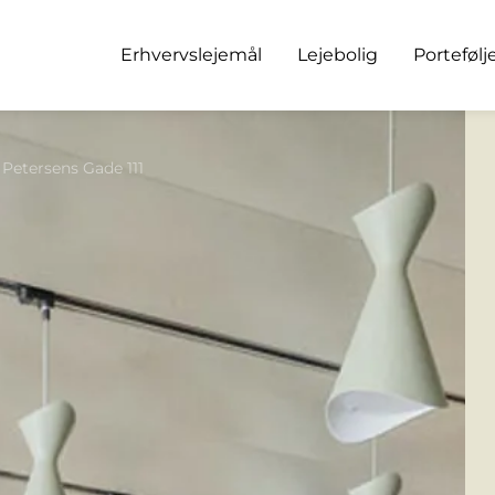
Erhvervslejemål
Lejebolig
Portefølj
 Petersens Gade 111