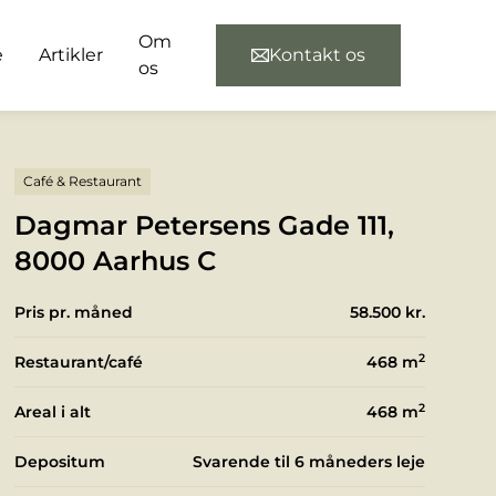
Om
e
Artikler
Kontakt os
os
Café & Restaurant
Dagmar Petersens Gade 111,
8000 Aarhus C
Pris pr. måned
58.500 kr.
2
Restaurant/café
468
m
2
Areal i alt
468
m
Depositum
Svarende til 6 måneders leje