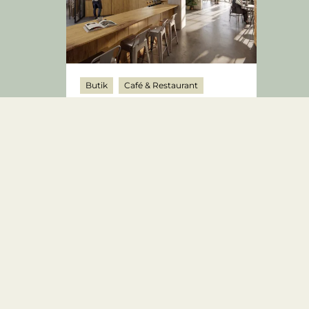
Butik
Café & Restaurant
Klinik
Mindet 6, st. 5
8000 Aarhus C
2
74.850 kr.
499
m