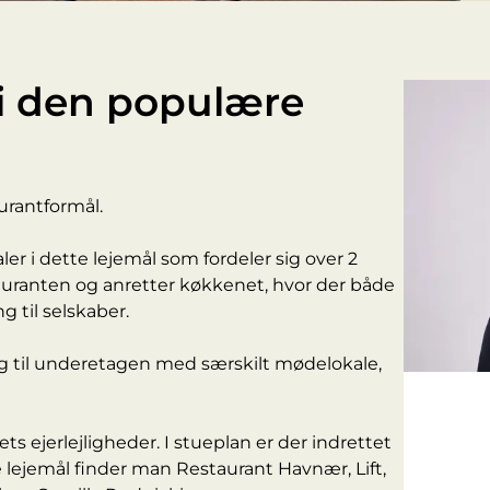
i den populære
aurantformål.
aler i dette lejemål som fordeler sig over 2
tauranten og anretter køkkenet, hvor der både
ng til selskaber.
ng til underetagen med særskilt mødelokale,
 ejerlejligheder. I stueplan er der indrettet
de lejemål finder man Restaurant Havnær, Lift,