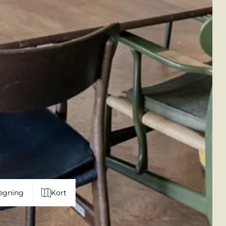
egning
Kort