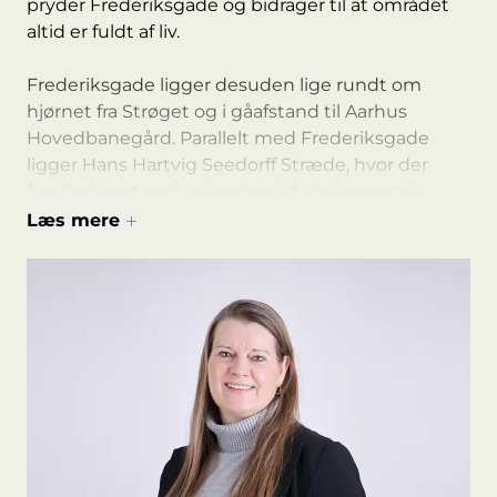
pryder Frederiksgade og bidrager til at området
altid er fuldt af liv.
Frederiksgade ligger desuden lige rundt om
hjørnet fra Strøget og i gåafstand til Aarhus
Hovedbanegård. Parallelt med Frederiksgade
ligger Hans Hartvig Seedorff Stræde, hvor der
forefindes et parkeringshus. Med sin centrale
placering er der desuden rig mulighed for at nå
Læs mere
Frederiksgade med offentlig transport.