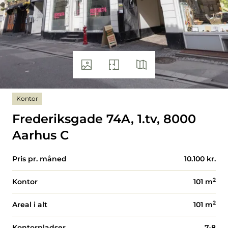
Kontor
Frederiksgade 74A, 1.tv, 8000
Aarhus C
Pris pr. måned
10.100 kr.
2
Kontor
101
m
2
Areal i alt
101
m
Kontorpladser
7-8