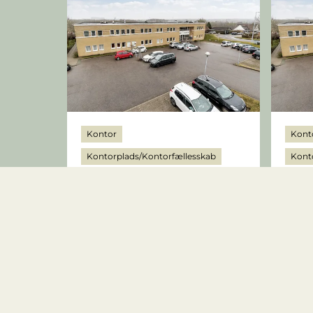
Kontor
Kont
Kontorplads/Kontorfællesskab
Kont
Klamsagervej 35, 1.sal -
Klam
kontor 13
8230 
8230 Åbyhøj
2
3.792 kr.
35
m
3.9
2-3
2-3