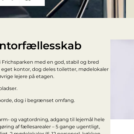
ntorfællesskab
 i Frichsparken med en god, stabil og bred
lt eget kontor, dog deles toiletter, mødelokaler
rige lejere på etagen.
pladser.
veborde, dog i begrænset omfang.
larm- og vagtordning, adgang til lejemål hele
øring af fællesarealer – 5 gange ugentligt,
igt, 2 mødelokaler (6-12 personer), køkken