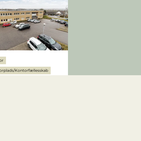
or
orplads/Kontorfællesskab
sagervej 35, 1.sal
Åbyhøj
2
00 kr.
36
m