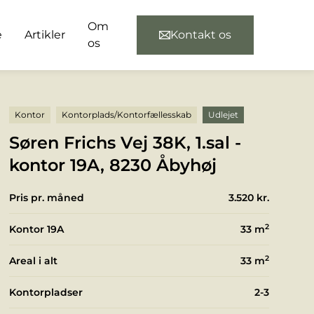
Om
e
Artikler
Kontakt os
os
Kontor
Kontorplads/Kontorfællesskab
Udlejet
Søren Frichs Vej 38K, 1.sal -
kontor 19A, 8230 Åbyhøj
Pris pr. måned
3.520 kr.
2
Kontor 19A
33
m
2
Areal i alt
33
m
Kontorpladser
2-3