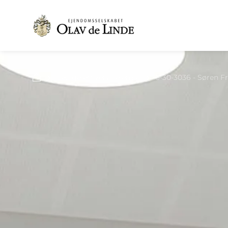
Ledige erhvervslejemål
5-30-3036 - Søren Fri