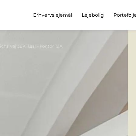
Erhvervslejemål
Lejebolig
Portefølj
chs Vej 38K, 1.sal - kontor 19A