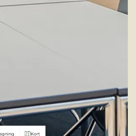
egning
Kort