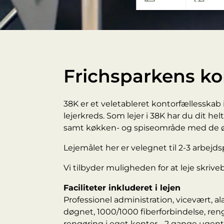
Frichsparkens ko
38K er et veletableret kontorfællesskab
lejerkreds. Som lejer i 38K har du dit he
samt køkken- og spiseområde med de øv
Lejemålet her er velegnet til 2-3 arbejds
Vi tilbyder muligheden for at leje skri
Faciliteter inkluderet i lejen
Professionel administration, vicevært, a
døgnet, 1000/1000 fiberforbindelse, reng
rengøring i eget kontor - 2 gange ugentl