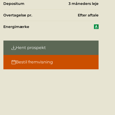
Depositum
3 måneders leje
Overtagelse pr.
Efter aftale
Energimærke
Hent prospekt
Bestil fremvisning