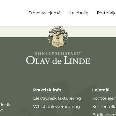
Erhvervslejemål
Lejebolig
Portefølj
Praktisk info
Lejemål
Elektronisk fakturering
Kontorleje
de 35
Whistleblowerordning
Kontorfæll
 C
Butiksleje