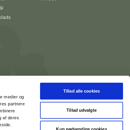
ål
plads
Tillad alle cookies
ale medier og
ores partnere
Tillad udvalgte
ombinere
g af deres
eside.
Kun nødvendige cookies