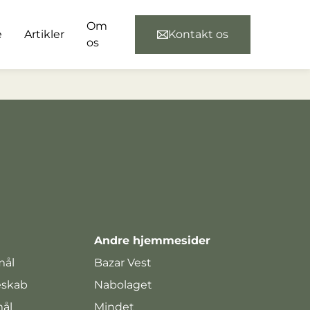
Om
e
Artikler
Kontakt os
os
Andre hjemmesider
mål
Bazar Vest
eskab
Nabolaget
mål
Mindet