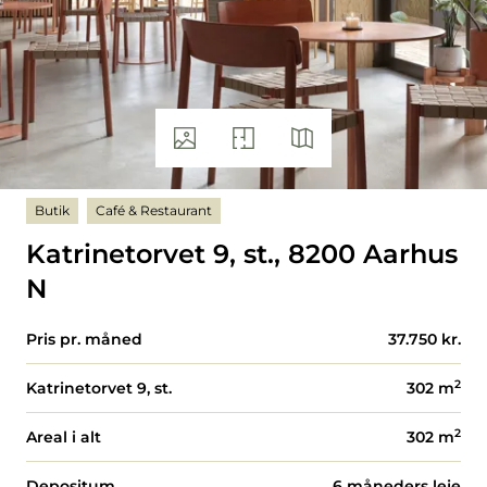
Butik
Café & Restaurant
Katrinetorvet 9, st., 8200 Aarhus
N
Pris pr. måned
37.750 kr.
2
Katrinetorvet 9, st.
302
m
2
Areal i alt
302
m
Depositum
6 måneders leje