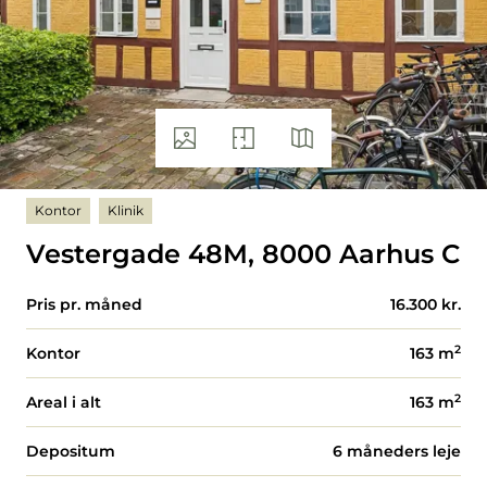
Kontor
Klinik
Vestergade 48M, 8000 Aarhus C
Pris pr. måned
16.300 kr.
2
Kontor
163
m
2
Areal i alt
163
m
Depositum
6 måneders leje