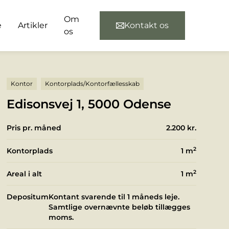
Om
e
Artikler
Kontakt os
os
Kontor
Kontorplads/Kontorfællesskab
Edisonsvej 1, 5000 Odense
Pris pr. måned
2.200 kr.
2
Kontorplads
1
m
2
Areal i alt
1
m
Depositum
Kontant svarende til 1 måneds leje.
Samtlige overnævnte beløb tillægges
moms.