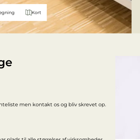
egning
Kort
ge
nteliste men kontakt os og bliv skrevet op.
har plads til alle størrelser af virksomheder.