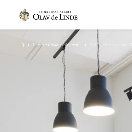
Ledige erhvervslejemål
5-80 - Kontorhuset 