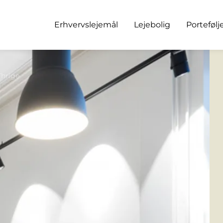
Erhvervslejemål
Lejebolig
Portefølj
Thrige