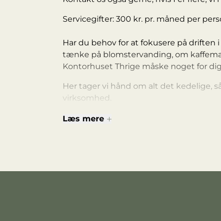
Servicegifter: 300 kr. pr. måned per per
Har du behov for at fokusere på driften i
tænke på blomstervanding, om kaffemaski
Kontorhuset Thrige måske noget for dig
Her tager vi hånd om alt det kedelige, s
virksomhed.
Læs mere
Vi har lokaler til alle - derudover er vi f
op og ned efter hvor mange ansatte I er
I serviceudgifter bidrager man blandt ande
og planteservice i fællesarealer, internet
Udover mange andre spændende virkso
også selv en del af huset.