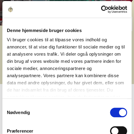
Denne hjemmeside bruger cookies
Banegårdspladsen 20
Vi bruger cookies til at tilpasse vores indhold og
annoncer, til at vise dig funktioner til sociale medier og til
På Banegårdspladsen 20 i Aarhus C finder du
at analysere vores trafik. Vi deler også oplysninger om
23 lejligheder med 2-4 værelser, fælles
din brug af vores website med vores partnere inden for
tagterrasse og en central beliggenhed ved
sociale medier, annonceringspartnere og
Aarhus Hovedbanegård.
analysepartnere. Vores partnere kan kombinere disse
data med andre oplysninger, du har givet dem, eller som
de har indsamlet fra din brug af deres tjenester. Du
samtykker til vores cookies, hvis du fortsætter med at
anvende vores hjemmeside.
Samtykkevalg
Bo med Aarhus lige uden
Nødvendig
for døren
På Banegårdspladsen 20 bor du midt i Aarhus
Præferencer