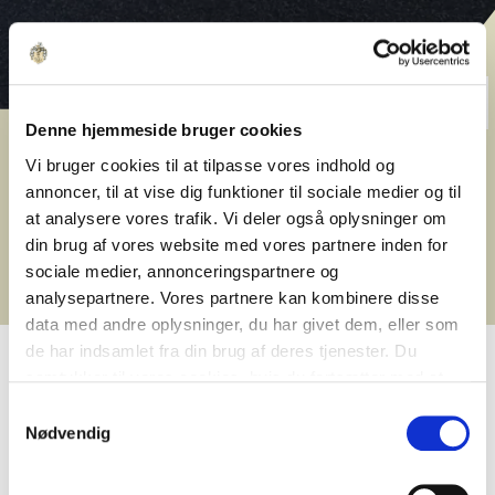
Denne hjemmeside bruger cookies
Graven 24-26
Vi bruger cookies til at tilpasse vores indhold og
annoncer, til at vise dig funktioner til sociale medier og til
I Graven 24-26 finder du fire værelser og en 3-
at analysere vores trafik. Vi deler også oplysninger om
værelses lejlighed på adressen Graven 24-26,
din brug af vores website med vores partnere inden for
8000 Aarhus – midt i det stemningsfulde
sociale medier, annonceringspartnere og
Latinerkvarter.
analysepartnere. Vores partnere kan kombinere disse
data med andre oplysninger, du har givet dem, eller som
de har indsamlet fra din brug af deres tjenester. Du
samtykker til vores cookies, hvis du fortsætter med at
anvende vores hjemmeside.
Bo midt i Latinerkvarteret
Samtykkevalg
Nødvendig
I Graven 24-26 bor du midt i et af Aarhus'
mest stemningsfulde kvarterer. Her ligger