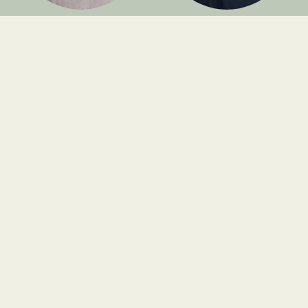
Nicolai Tranberg
Simon Poulsen
Ejendomsadministrator
Ejendomsadministrator
+45 8939 7077
+45 8939 7082
ntr@olavdelinde.dk
sp@olavdelinde.dk
Magnus Vestergaard
Hansen