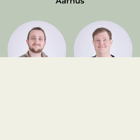
Aarhus
Nicolai Tranberg
Simon Poulsen
Ejendomsadministrator
Ejendomsadministrator
+45 8939 7077
+45 8939 7082
ntr@olavdelinde.dk
sp@olavdelinde.dk