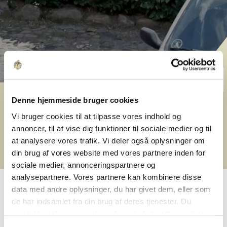
Vestergade 58
Denne hjemmeside bruger cookies
Vi bruger cookies til at tilpasse vores indhold og
På Vestergade 58 finder du seks lejeboliger i en
annoncer, til at vise dig funktioner til sociale medier og til
historisk købmandsgård med bindingsværk,
at analysere vores trafik. Vi deler også oplysninger om
gårdmiljø og en central beliggenhed i Aarhus C.
din brug af vores website med vores partnere inden for
sociale medier, annonceringspartnere og
analysepartnere. Vores partnere kan kombinere disse
data med andre oplysninger, du har givet dem, eller som
de har indsamlet fra din brug af deres tjenester. Du
Bo i en historisk
samtykker til vores cookies, hvis du fortsætter med at
købmandsgård
anvende vores hjemmeside.