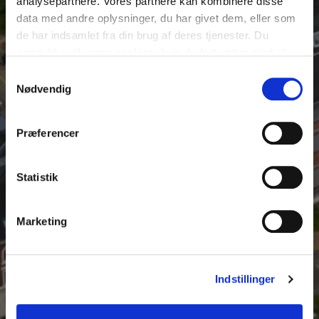
analysepartnere. Vores partnere kan kombinere disse
data med andre oplysninger, du har givet dem, eller som
de har indsamlet fra din brug af deres tjenester. Du
samtykker til vores cookies, hvis du fortsætter med at
anvende vores hjemmeside.
Samtykkevalg
Nødvendig
Præferencer
Statistik
Marketing
Indstillinger