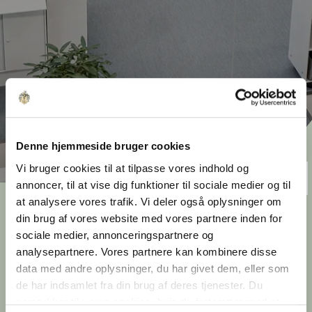
Denne hjemmeside bruger cookies
Vi bruger cookies til at tilpasse vores indhold og
annoncer, til at vise dig funktioner til sociale medier og til
at analysere vores trafik. Vi deler også oplysninger om
Bygninger med sjæl
din brug af vores website med vores partnere inden for
sociale medier, annonceringspartnere og
Nogle bygninger rummer kvaliteter, der ikke
analysepartnere. Vores partnere kan kombinere disse
kan tegnes fra bunden. Materialer, proportioner
data med andre oplysninger, du har givet dem, eller som
og spor fra tidligere anvendelser giver dem en
de har indsamlet fra din brug af deres tjenester. Du
karakter, der er værd at bygge videre på.
samtykker til vores cookies, hvis du fortsætter med at