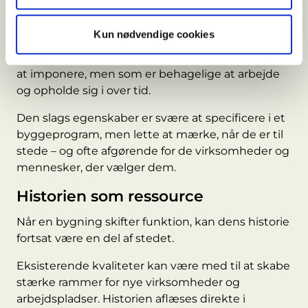
Mange lejere vælger netop disse bygninger, fordi
lofthøjden, dagslyset og de synlige
Kun nødvendige cookies
konstruktioner giver noget, et nybyggeri
sjældent kan tilbyde. Rum, der ikke er designet til
at imponere, men som er behagelige at arbejde
og opholde sig i over tid.
Den slags egenskaber er svære at specificere i et
byggeprogram, men lette at mærke, når de er til
stede – og ofte afgørende for de virksomheder og
mennesker, der vælger dem.
Historien som ressource
Når en bygning skifter funktion, kan dens historie
fortsat være en del af stedet.
Eksisterende kvaliteter kan være med til at skabe
stærke rammer for nye virksomheder og
arbejdspladser. Historien aflæses direkte i