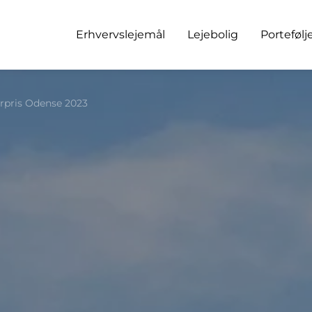
Erhvervslejemål
Lejebolig
Portefølj
urpris Odense 2023