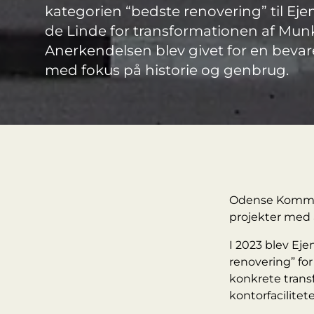
kategorien “bedste renovering” til E
de Linde for transformationen af Munk
Anerkendelsen blev givet for en bev
med fokus på historie og genbrug.
Odense Kommune
projekter med 
I 2023 blev Eje
renovering” fo
konkrete trans
kontorfacilitete