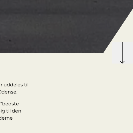
 uddeles til
 Odense.
 “bedste
g til den
oderne