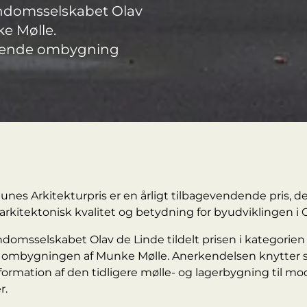
jendomsselskabet Olav
e Mølle.
arende ombygning
s Arkitekturpris er en årligt tilbagevendende pris, der
arkitektonisk kvalitet og betydning for byudviklingen i
ndomsselskabet Olav de Linde tildelt prisen i kategorien
r ombygningen af Munke Mølle. Anerkendelsen knytter si
formation af den tidligere mølle- og lagerbygning til m
r.