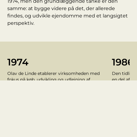
1974, men den grundlæggende tanke er den
samme: at bygge videre på det, der allerede
findes, og udvikle ejendomme med et langsigtet
perspektiv.
1974
1986
Olav de Linde etablerer virksomheden med
Den tidlige
fokus på køb, udvikling og udlejning af
en del af p
ejendomme. Interessen for eksisterende
udvikles gra
bygninger og deres muligheder bliver et
industriark
gennemgående tema i virksomhedens
udvikling.