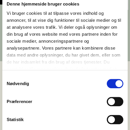
Denne hjemmeside bruger cookies
Vi bruger cookies til at tilpasse vores indhold og
Vores historie
annoncer, til at vise dig funktioner til sociale medier og til
at analysere vores trafik. Vi deler også oplysninger om
Siden 1974 har Ejendomsselskabet Olav de
din brug af vores website med vores partnere inden for
Linde arbejdet med bygninger og steder med
sociale medier, annonceringspartnere og
potentiale. Interessen for det eksisterende
analysepartnere. Vores partnere kan kombinere disse
præger fortsat virksomhedens udvikling.
data med andre oplysninger, du har givet dem, eller som
de har indsamlet fra din brug af deres tjenester. Du
samtykker til vores cookies, hvis du fortsætter med at
anvende vores hjemmeside.
Samtykkevalg
Nødvendig
Historien om Ejendomsselskabet Olav de Linde
går tilbage til Olav de Lindes studietid, hvor han
købte og renoverede sine første ejendomme.
Præferencer
Interessen for bygninger, håndværk og
forandring blev udgangspunktet for den
Statistik
virksomhed, han etablerede i 1974.