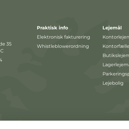
Praktisk info
Lejemål
Elektronisk fakturering
Kontorleje
de 35
Whistleblowerordning
Kontorfæll
 C
Butiksleje
4
Lagerlejem
Parkerings
Lejebolig