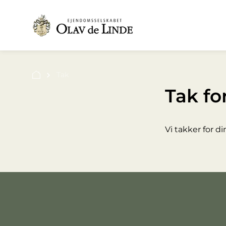
Tak
Tak fo
Vi takker for d