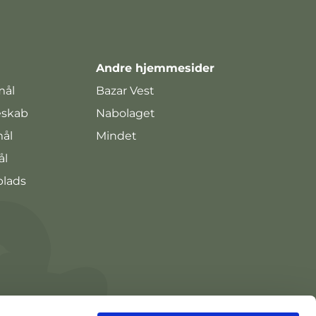
Andre hjemmesider
mål
Bazar Vest
eskab
Nabolaget
mål
Mindet
ål
plads